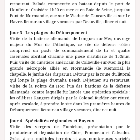
restaurant. Balade commentée en bateau depuis le port de
Honfleur : Croisière 1h30 en mer et en Baie de Seine, jusqu'au
Pont de Normandie, vue sur le Viaduc de Tancarville et sur Le
Havre. Retour au village vacances par Deauville, dîner et nuit.
Jour 3 - Les plages du Débarquement
Visite de la batterie allemande de Longues-sur-Mer, ouvrage
majeur du Mur de l'Atlantique, ce site de défense côtier
comprend un poste de commandement de tir et quatre
casemates abritant chacune une pièce d'artillerie de 150mm.
Puis visite du cimetière américain de Colleville-sur-Mer, la plus
grande nécropole alliée en Normandie (le Mémorial, la
chapelle, le jardin des disparus). Détour par la route du littoral
qui longe la plage d'Omaha Beach. Déjeuner au restaurant.
Visite de la Pointe du Hoc, l'un des bastions de la défense
allemande, contre laquelle fut lancée une opération spéciale :
les célèbres Rangers dirigés par le Colonel Rudder ont réussi,
après escalade, à prendre le site dans les premières heures du
Débarquement. Retour au village vacances, dîner et nuit.
Jour 4 - Spécialités régionales et Bayeux
Visite des vergers de Fumichon, présentation par le
producteur et dégustation de Cidre, Pommeau et Calvados.
Grâce à ses multiples terroirs et aux nombreuses variétés